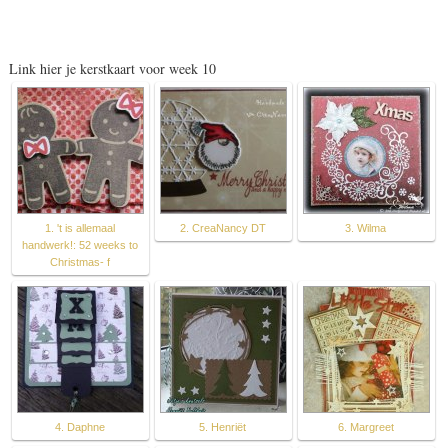
Link hier je kerstkaart voor week 10
1. 't is allemaal
2. CreaNancy DT
3. Wilma
handwerk!: 52 weeks to
Christmas- f
4. Daphne
5. Henriët
6. Margreet