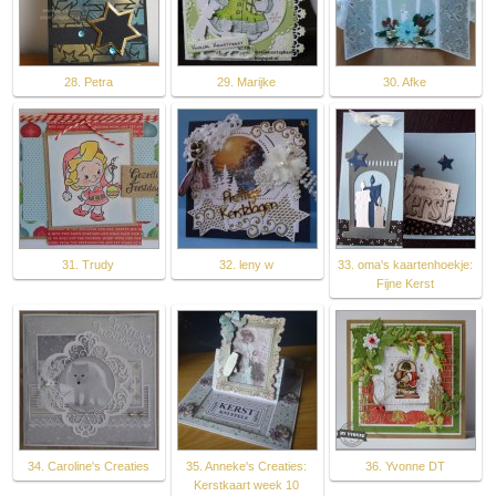
28. Petra
29. Marijke
30. Afke
31. Trudy
32. leny w
33. oma's kaartenhoekje:
Fijne Kerst
34. Caroline's Creaties
35. Anneke's Creaties:
36. Yvonne DT
Kerstkaart week 10