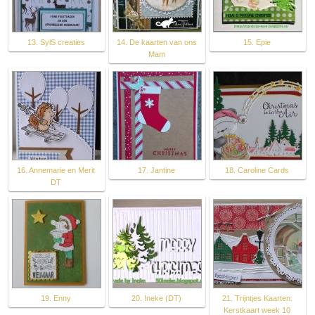
13. SylS creaties
14. De kaarten van ons
15. Epie
Mam
16. Annemarie en Merit
17. Jantine
18. Caroline Cards
DT
19. Enny
20. !neke (DT)
21. Trijntjes Kaarten:
Kerstkaart week 10