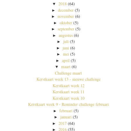
2018
(64)
▼
december
(5)
►
november
(6)
►
oktober
(5)
►
september
(5)
►
augustus
(6)
►
juli
(5)
►
juni
(6)
►
mei
(5)
►
april
(5)
►
maart
(6)
▼
Challenge maart
Kerstkaart week 13 - nieuwe challenge
Kerstkaart week 12
Kerstkaart week 11
Kerstkaart week 10
Kerstkaart week 9 - Reminder challenge februari
februari
(5)
►
januari
(5)
►
2017
(64)
►
2016
(55)
►