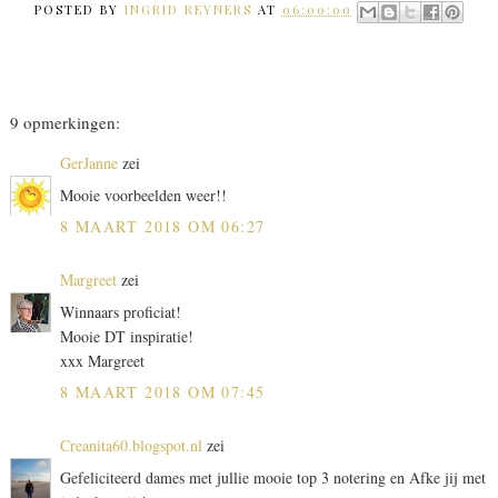
POSTED BY
INGRID REYNERS
AT
06:00:00
9 opmerkingen:
GerJanne
zei
Mooie voorbeelden weer!!
8 MAART 2018 OM 06:27
Margreet
zei
Winnaars proficiat!
Mooie DT inspiratie!
xxx Margreet
8 MAART 2018 OM 07:45
Creanita60.blogspot.nl
zei
Gefeliciteerd dames met jullie mooie top 3 notering en Afke jij met