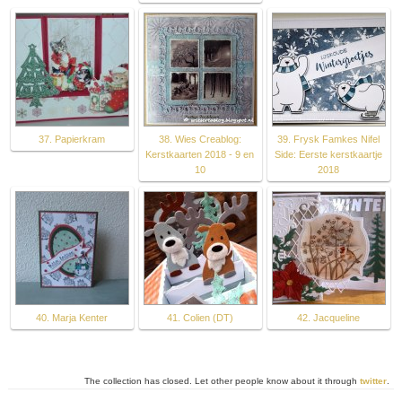
37. Papierkram
38. Wies Creablog:
39. Frysk Famkes Nifel
Kerstkaarten 2018 - 9 en
Side: Eerste kerstkaartje
10
2018
40. Marja Kenter
41. Colien (DT)
42. Jacqueline
The collection has closed. Let other people know about it through
twitter
.