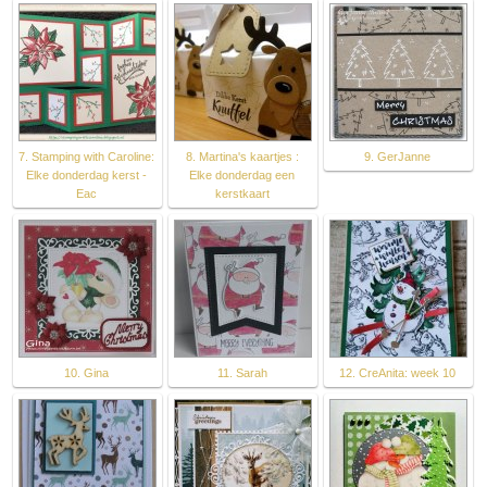
7. Stamping with Caroline:
8. Martina's kaartjes :
9. GerJanne
Elke donderdag kerst -
Elke donderdag een
Eac
kerstkaart
10. Gina
11. Sarah
12. CreAnita: week 10