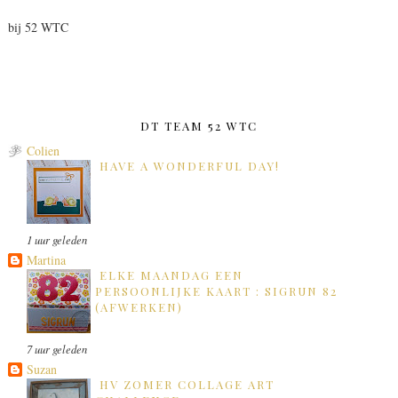
bij 52 WTC
DT TEAM 52 WTC
Colien
HAVE A WONDERFUL DAY!
1 uur geleden
Martina
ELKE MAANDAG EEN
PERSOONLIJKE KAART : SIGRUN 82
(AFWERKEN)
7 uur geleden
Suzan
HV ZOMER COLLAGE ART