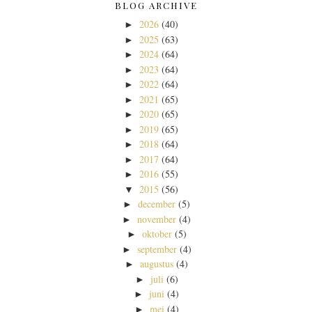
BLOG ARCHIVE
2026
(40)
►
2025
(63)
►
2024
(64)
►
2023
(64)
►
2022
(64)
►
2021
(65)
►
2020
(65)
►
2019
(65)
►
2018
(64)
►
2017
(64)
►
2016
(55)
►
2015
(56)
▼
december
(5)
►
november
(4)
►
oktober
(5)
►
september
(4)
►
augustus
(4)
►
juli
(6)
►
juni
(4)
►
mei
(4)
►