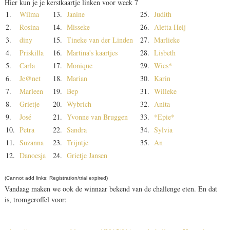
Hier kun je je kerstkaartje linken voor week 7
1.
Wilma
13.
Janine
25.
Judith
2.
Rosina
14.
Misseke
26.
Aletta Heij
3.
diny
15.
Tineke van der Linden
27.
Marlieke
4.
Priskilla
16.
Martina's kaartjes
28.
Lisbeth
5.
Carla
17.
Monique
29.
Wies*
6.
Je@net
18.
Marian
30.
Karin
7.
Marleen
19.
Bep
31.
Willeke
8.
Grietje
20.
Wybrich
32.
Anita
9.
José
21.
Yvonne van Bruggen
33.
*Epie*
10.
Petra
22.
Sandra
34.
Sylvia
11.
Suzanna
23.
Trijntje
35.
An
12.
Danoesja
24.
Grietje Jansen
(Cannot add links: Registration/trial expired)
Vandaag maken we ook de winnaar bekend van de challenge eten. En dat
is, tromgeroffel voor: